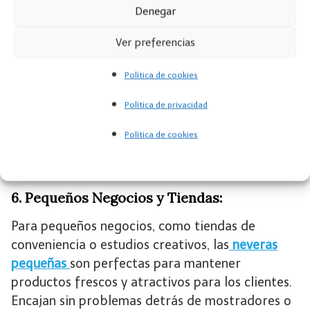
5. Espacios de Entretenimiento:
Denegar
En áreas de entretenimiento en casa, como salas
Ver preferencias
de juegos o áreas de descanso, una
nevera
pequeña
puede ser una adición práctica. Mantén
Política de cookies
tus bebidas favoritas al alcance de la mano
Política de privacidad
durante las sesiones de juego o las noches de
película, evitando la necesidad de desplazarte a
Política de cookies
la cocina principal.
6. Pequeños Negocios y Tiendas:
Para pequeños negocios, como tiendas de
conveniencia o estudios creativos, las
neveras
pequeñas
son perfectas para mantener
productos frescos y atractivos para los clientes.
Encajan sin problemas detrás de mostradores o