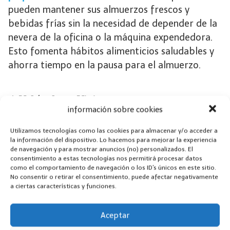
pueden mantener sus almuerzos frescos y
bebidas frías sin la necesidad de depender de la
nevera de la oficina o la máquina expendedora.
Esto fomenta hábitos alimenticios saludables y
ahorra tiempo en la pausa para el almuerzo.
4. Vehículos y Viajes:
información sobre cookies
Las
neveras pequeñas portátiles
son ideales para
Utilizamos tecnologías como las cookies para almacenar y/o acceder a
viajes por carretera, excursiones y acampadas.
la información del dispositivo. Lo hacemos para mejorar la experiencia
Mantener alimentos y bebidas frescos mientras
de navegación y para mostrar anuncios (no) personalizados. El
consentimiento a estas tecnologías nos permitirá procesar datos
estás en movimiento se convierte en una
como el comportamiento de navegación o los ID's únicos en este sitio.
realidad con estas unidades compactas. Además,
No consentir o retirar el consentimiento, puede afectar negativamente
a ciertas características y funciones.
evitas depender de paradas frecuentes en
tiendas o restaurantes.
Aceptar