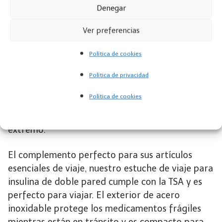
Denegar
de bolsas de hielo endebles. Enfríe el termo de
medicamentos con la botella de biogel
Ver preferencias
reutilizable que mantiene su medicamento frío
sin congelarlo, o use la botella de emergencia
Política de cookies
incluida llena de agua fría como respaldo para
viajes más largos de hasta 72 horas. También se
Política de privacidad
incluye un estuche aislante para bolígrafos para
Política de cookies
colocar bolígrafos y viales como una capa
adicional de protección contra el calor o el frío
extremo.
El complemento perfecto para sus artículos
esenciales de viaje, nuestro estuche de viaje para
insulina de doble pared cumple con la TSA y es
perfecto para viajar. El exterior de acero
inoxidable protege los medicamentos frágiles
mientras están en tránsito y es compacto para