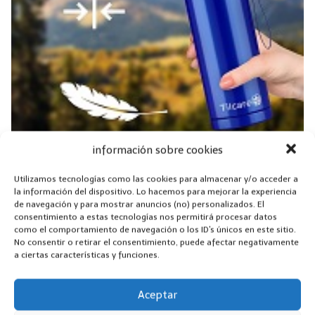
información sobre cookies
Utilizamos tecnologías como las cookies para almacenar y/o acceder a
la información del dispositivo. Lo hacemos para mejorar la experiencia
de navegación y para mostrar anuncios (no) personalizados. El
consentimiento a estas tecnologías nos permitirá procesar datos
como el comportamiento de navegación o los ID's únicos en este sitio.
No consentir o retirar el consentimiento, puede afectar negativamente
Ideal para su viaje diario a la escuela o la oficina,
a ciertas características y funciones.
nuestra hielera médica tiene el tamaño para
almacenar varias plumas de insulina, viales y
Aceptar
otros medicamentos perecederos sin la molestia