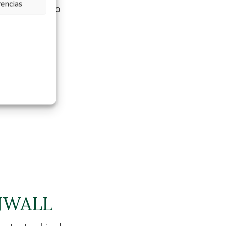
rencias
sa en perfecto
a
, y que tiene
más
era para
ENWALL