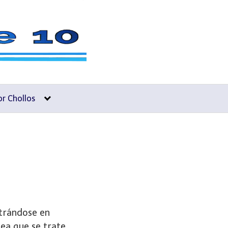
or Chollos
ntrándose en
sea que se trate