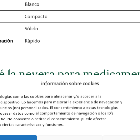
Blanco
Compacto
Sólido
ración
Rápido
é la nevera para medicame
información sobre cookies
NWALL tiene ese precio?
ologías como las cookies para almacenar y/o acceder a la
 dispositivo. Lo hacemos para mejorar la experiencia de navegación y
untarán si el precio de la Nevera para insulina CG
uncios (no) personalizados. El consentimiento a estas tecnologías
 respuesta es: ¡Sí!
rocesar datos como el comportamiento de navegación o los ID's
itio. No consentir o retirar el consentimiento, puede afectar
ciertas características y funciones.
ecnología más puntera, la
marca ha dado un paso de g
rigeradors para insulina portátiles
, ofreciendo una au