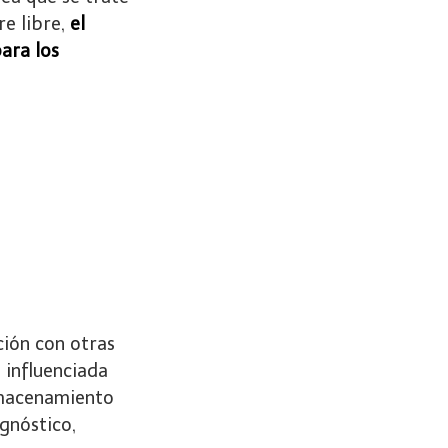
re libre,
el
ara los
ción con otras
l influenciada
lmacenamiento
agnóstico,