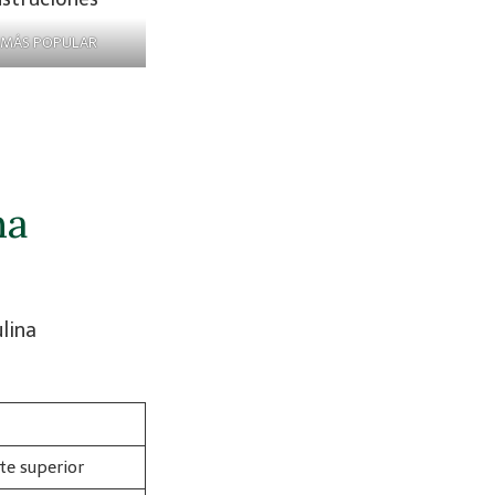
O MÁS POPULAR
na
lina
te superior