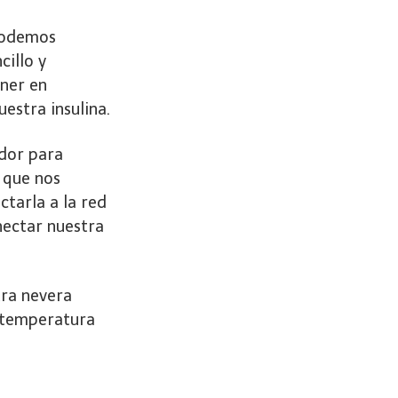
podemos
cillo y
ner en
estra insulina.
dor para
 que nos
tarla a la red
nectar nuestra
tra nevera
a temperatura