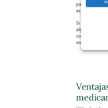
A
para poder man
estado.
Si bien es cier
algo menos de 
complementos y 
medicamentos f
Ventaja
medica