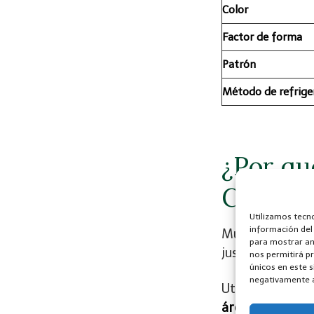
Color
Factor de forma
Patrón
Método de refrige
¿Por qu
CGOLDE
Utilizamos tecn
información del
Muchos se preg
para mostrar an
justificado, y la
nos permitirá p
únicos en este s
negativamente a 
Utilizando la t
área de los ref