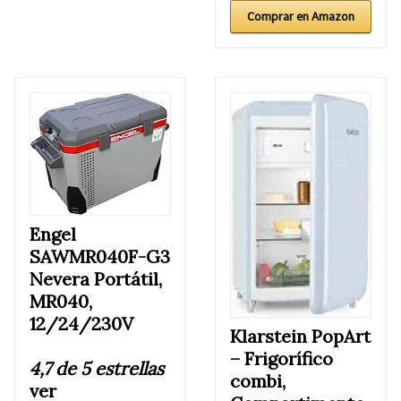
Comprar en Amazon
Engel
SAWMR040F-G3
Nevera Portátil,
MR040,
12/24/230V
Klarstein PopArt
–
Frigorífico
4,7 de 5 estrellas
combi,
ver