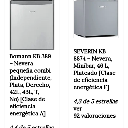
SEVERIN KB
Bomann KB 389
8874 –
Nevera,
–
Nevera
Minibar, 46 L,
pequeña combi
Plateado [Clase
(Independiente,
de eficiencia
Plata, Derecho,
energética F]
42L, 43L, T,
No) [Clase de
4,3 de 5 estrellas
eficiencia
ver
energética A]
92 valoraciones
4,4 de 5 estrellas