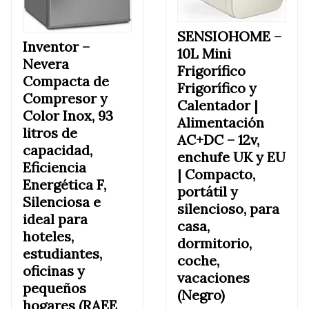
SENSIOHOME –
Inventor –
10L Mini
Nevera
Frigorífico
Compacta de
Frigorífico y
Compresor y
Calentador |
Color Inox, 93
Alimentación
litros de
AC+DC – 12v,
capacidad,
enchufe UK y EU
Eficiencia
| Compacto,
Energética F,
portátil y
Silenciosa e
silencioso, para
ideal para
casa,
hoteles,
dormitorio,
estudiantes,
coche,
oficinas y
vacaciones
pequeños
(Negro)
hogares (RAEE