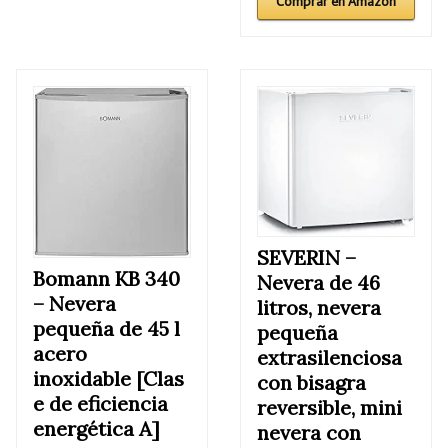
Comprar en Amazon
SEVERIN –
Bomann KB 340
Nevera de 46
–
Nevera
litros, nevera
pequeña de 45 l
pequeña
acero
extrasilenciosa
inoxidable [Clas
con bisagra
e de eficiencia
reversible, mini
energética A]
nevera con