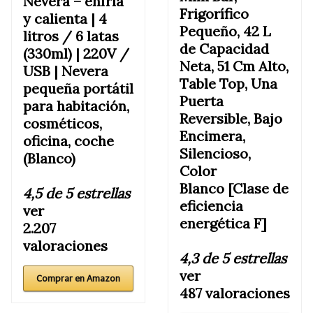
Nevera – enfría
Frigorífico
y calienta | 4
Pequeño, 42 L
litros / 6 latas
de Capacidad
(330ml) | 220V /
Neta, 51 Cm Alto,
USB | Nevera
Table Top, Una
pequeña portátil
Puerta
para habitación,
Reversible, Bajo
cosméticos,
Encimera,
oficina, coche
Silencioso,
(Blanco)
Color
Blanco [Clase de
4,5 de 5 estrellas
eficiencia
ver
energética F]
2.207
valoraciones
4,3 de 5 estrellas
ver
Comprar en Amazon
487 valoraciones