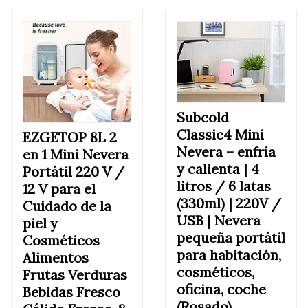
Subcold
Classic4 Mini
EZGETOP 8L 2
Nevera – enfría
en 1 Mini Nevera
y calienta | 4
Portátil 220 V /
litros / 6 latas
12 V para el
(330ml) | 220V /
Cuidado de la
USB | Nevera
piel y
pequeña portátil
Cosméticos
para habitación,
Alimentos
cosméticos,
Frutas Verduras
oficina, coche
Bebidas Fresco
(Rosado)