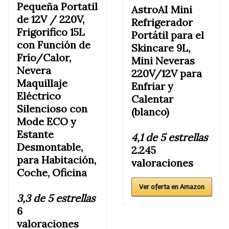
Pequeña Portatil
AstroAI Mini
de 12V / 220V,
Refrigerador
Frigorifico 15L
Portátil para el
con Función de
Skincare 9L,
Frío/Calor,
Mini Neveras
Nevera
220V/12V para
Maquillaje
Enfriar y
Eléctrico
Calentar
Silencioso con
(blanco)
Mode ECO y
Estante
4,1 de 5 estrellas
Desmontable,
2.245
para Habitación,
valoraciones
Coche, Oficina
Ver oferta en Amazon
3,3 de 5 estrellas
6
valoraciones