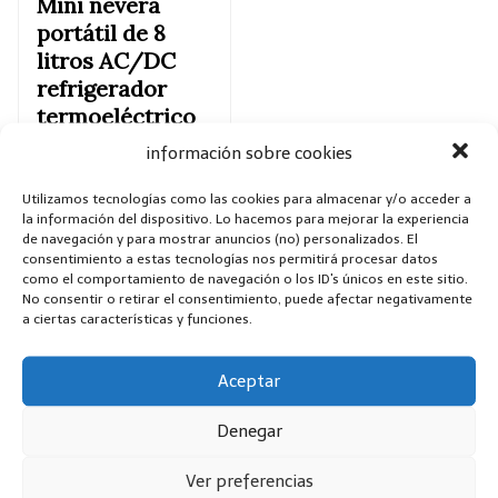
Mini nevera
portátil de 8
litros AC/DC
refrigerador
termoeléctrico
y calentador
información sobre cookies
para el cuidado
de la piel,
Utilizamos tecnologías como las cookies para almacenar y/o acceder a
la información del dispositivo. Lo hacemos para mejorar la experiencia
recámara y viaje
de navegación y para mostrar anuncios (no) personalizados. El
(diseño de
consentimiento a estas tecnologías nos permitirá procesar datos
espejo y LED)
como el comportamiento de navegación o los ID's únicos en este sitio.
No consentir o retirar el consentimiento, puede afectar negativamente
a ciertas características y funciones.
4,1 de 5 estrellas
1.545
Aceptar
valoraciones
Denegar
Ver oferta en Amazon
Ver preferencias