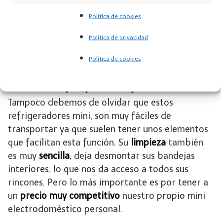
Ver otras ofertas de neveras personales en
Política de cookies
Amazon
Política de privacidad
Política de cookies
¿Qué otras ventajas tiene las
neveras pequeñas personales?
Tampoco debemos de olvidar que estos
refrigeradores mini, son muy fáciles de
transportar ya que suelen tener unos elementos
que facilitan esta función. Su
limpieza
también
es muy
sencilla
, deja desmontar sus bandejas
interiores, lo que nos da acceso a todos sus
rincones. Pero lo más importante es por tener a
un
precio muy competitivo
nuestro propio mini
electrodoméstico personal.