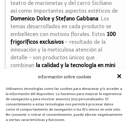
teatro de marionetas y del carro Siciliano
así como importantes aspectos estéticos de
Domenico Dolce y Stefano Gabbana
. Los
temas desarrollados en cada producto se
embellecen con motivos florales. Estos
100
frigoríficos exclusivos
– resultado de la
innovación y la meticulosa atención al
detalle – son productos únicos que
combinan
la calidad y la tecnología en mini
nevera Smeg
con
la creatividad
y los
información sobre cookies
maestros artesanos de
Dolce&Gabbana.
Utilizamos tecnologías como las cookies para almacenar y/o acceder a
Información tomada de www.Smeg.es/ tecnología con estilo
la información del dispositivo. Lo hacemos para mejorar la experiencia
de navegación y para mostrar anuncios (no) personalizados. El
consentimiento a estas tecnologías nos permitirá procesar datos
como el comportamiento de navegación o los ID's únicos en este sitio.
No consentir o retirar el consentimiento, puede afectar negativamente
a ciertas características y funciones.