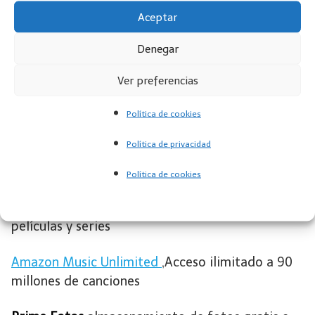
VER EN AMAZOM
Aceptar
Denegar
Las ofertas más
Ver preferencias
interesantes de Amazon
Política de cookies
Solo por hacerte de
Amazon Prime
, tienes a tu
Política de privacidad
disposición totalmente
GRATIS
30 días de prueba
y acceso preferente a ofertas y servicios como:
Política de cookies
Prime Video,
donde podrás ver infinidad de
películas y series
Amazon Music Unlimited
,Acceso ilimitado a 90
millones de canciones