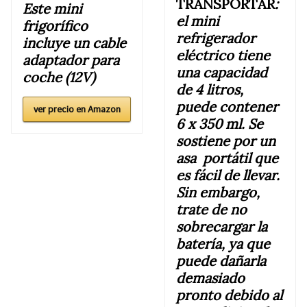
TRANSPORTAR
:
Este mini
el mini
frigorífico
refrigerador
incluye un cable
eléctrico tiene
adaptador para
una capacidad
coche (12V)
de 4 litros,
puede contener
ver precio en Amazon
6 x 350 ml. Se
sostiene por un
asa portátil que
es fácil de llevar.
Sin embargo,
trate de no
sobrecargar la
batería, ya que
puede dañarla
demasiado
pronto debido al