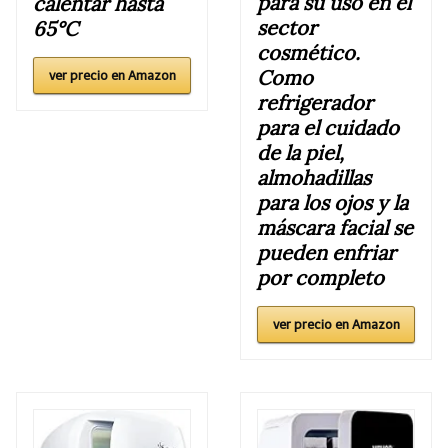
para su uso en el
calentar hasta
sector
65°C
cosmético.
Como
ver precio en Amazon
refrigerador
para el cuidado
de la piel,
almohadillas
para los ojos y la
máscara facial se
pueden enfriar
por completo
ver precio en Amazon