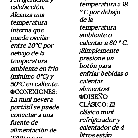
temperatura a 18
calefacción.
° C por debajo
Alcanza una
de la
temperatura
temperatura
interna que
ambiente o
puede oscilar
calentar a 60 ° C.
entre 20°C por
¡Simplemente
debajo de la
presione un
temperatura
botón para
ambiente e
n frío
enfriar bebidas o
(mínimo 0°C) y
calentar
50°C en caliente.
alimentos!
❄️CONEXIONES:
❄️DISEÑO
La mini nevera
CLÁSICO:
El
portátil se puede
clásico mini
conectar a una
refrigerador y
fuente de
calentador de 4
alimentación de
litros están
220V y a un