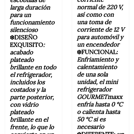
normal de 220 V,
larga duración
así como con
para un
una toma de
funcionamiento
corriente de 12 V
silencioso
para automóvil y
❄️DISEÑO
un encendedor
EXQUISITO
:
❄️FUNCIONAL:
acabado
Enfriamiento y
plateado
calentamiento
brillante en todo
de una sola
el refrigerador,
unidad, el mini
incluidos los
refrigerador
costados y la
GOURMETmaxx
parte posterior,
enfría hasta 0 °C
con vidrio
o calienta hasta
plateado
50 °C si es
brillante en el
necesario
frente, lo que lo