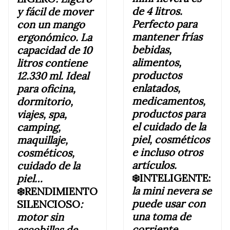
de 4 litros.
y fácil de mover
Perfecto para
con un mango
mantener frías
ergonómico. La
bebidas,
capacidad de 10
alimentos,
litros contiene
productos
12.330 ml. Ideal
enlatados,
para oficina,
medicamentos,
dormitorio,
productos para
viajes, spa,
el cuidado de la
camping,
piel, cosméticos
maquillaje,
e incluso otros
cosméticos,
artículos.
cuidado de la
❄️INTELIGENTE
:
piel…
la mini
nevera se
❄️RENDIMIENTO
puede usar con
SILENCIOSO
:
una toma de
motor sin
corriente
escobillas de