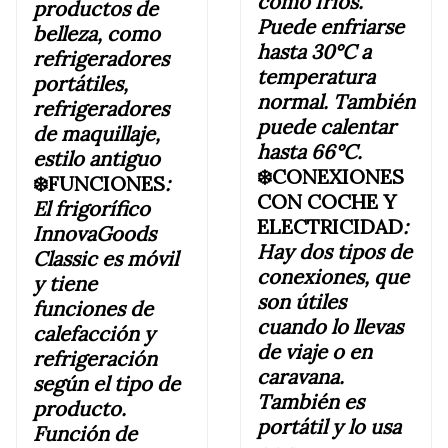
como fríos.
productos de
Puede enfriarse
belleza, como
hasta 30°C a
refrigeradores
temperatura
portátiles,
normal. También
refrigeradores
puede calentar
de maquillaje,
hasta 66°C.
estilo antiguo
❄️CONEXIONES
❄️FUNCIONES
:
CON COCHE Y
El frigorífico
ELECTRICIDAD
:
InnovaGoods
Hay dos tipos de
Classic es móvil
conexiones, que
y tiene
son útiles
funciones de
cuando lo llevas
calefacción y
de viaje o en
refrigeración
caravana.
según el tipo de
También es
producto.
portátil y lo usa
Función de