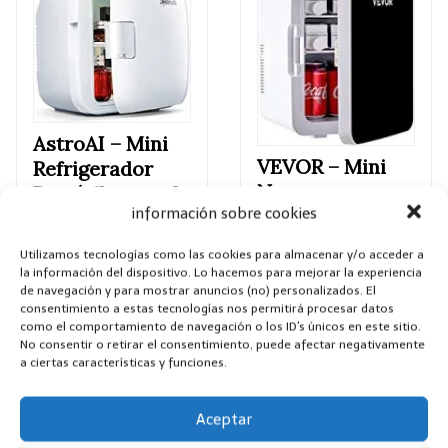
AstroAI –
Mini
VEVOR –
Mini
Refrigerador
Neveras
Portátil,
para el
Pequeña
información sobre cookies
Skincare 9L,
Portátil,
Mini Neveras
Utilizamos tecnologías como las cookies para almacenar y/o acceder a
220V/12V 48W
220V/12V para
la información del dispositivo. Lo hacemos para mejorar la experiencia
10L Mini
Enfriar y
de navegación y para mostrar anuncios (no) personalizados. El
consentimiento a estas tecnologías nos permitirá procesar datos
Refrigerador
Calentar
como el comportamiento de navegación o los ID's únicos en este sitio.
Compacto
(blanco)
No consentir o retirar el consentimiento, puede afectar negativamente
26x25x35cm
a ciertas características y funciones.
Mini-Frigorífico
4,1 de 5 estrellas
Portátil Negro
2.427
Aceptar
con Función de
valoraciones