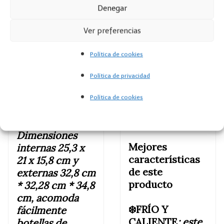
Frío y Calor
Denegar
para Maquillaje
Mejores
Ver preferencias
Cuidado la Piel
características
Material ABS
de este
Política de cookies
Coche [Clase de
producto
eficiencia
Política de privacidad
energética B]
❄️CAPACIDAD
:
de 9 litros –
Política de cookies
3,8 de 5 estrellas
almacenamiento
147 valoraciones
(12) latas.
Dimensiones
Mejores
internas 25,3 x
características
21 x 15,8 cm y
de este
externas 32,8 cm
producto
* 32,28 cm * 34,8
cm, acomoda
❄️FRÍO Y
fácilmente
CALIENTE
: este
botellas de