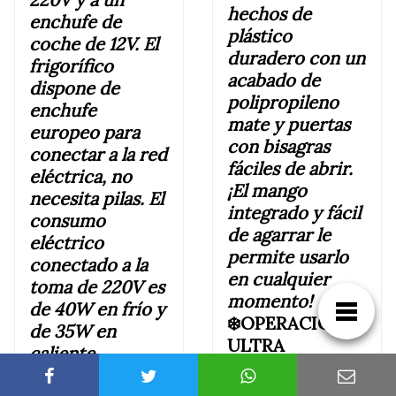
hechos de
enchufe de
plástico
coche de 12V. El
duradero con un
frigorífico
acabado de
dispone de
polipropileno
enchufe
mate y puertas
europeo para
con bisagras
conectar a la red
fáciles de abrir.
eléctrica, no
¡El mango
necesita pilas. El
integrado y fácil
consumo
de agarrar le
eléctrico
permite usarlo
conectado a la
en cualquier
toma de 220V es
momento!
de 40W en frío y
❄️
OPERACIÓN
de 35W en
ULTRA
caliente.
SILENCIOSA
:
Conéctalo a 12V,
con un motor de