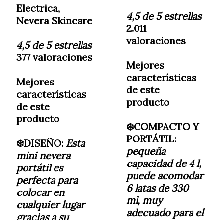
Electrica,
4,5 de 5 estrellas
Nevera Skincare
2.011
valoraciones
4,5 de 5 estrellas
377 valoraciones
Mejores
características
Mejores
de este
características
producto
de este
producto
❄️COMPACTO Y
PORTÁTIL:
❄️DISEÑO:
Esta
pequeña
mini nevera
capacidad de 4 l,
portátil es
puede acomodar
perfecta para
6 latas de 330
colocar en
ml, muy
cualquier lugar
adecuado para el
gracias a su