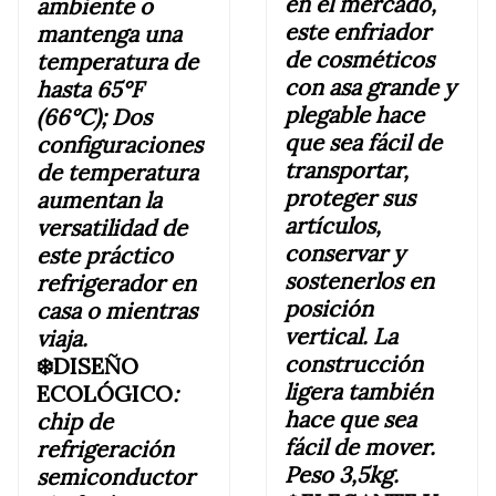
en el mercado,
ambiente o
este enfriador
mantenga una
de cosméticos
temperatura de
con asa grande y
hasta 65°F
plegable hace
(66°C); Dos
que sea fácil de
configuraciones
transportar,
de temperatura
proteger sus
aumentan la
artículos,
versatilidad de
conservar y
este práctico
sostenerlos en
refrigerador en
posición
casa o mientras
vertical. La
viaja
.
construcción
❄️DISEÑO
ligera también
ECOLÓGICO
:
hace que sea
chip de
fácil de mover.
refrigeración
Peso 3,5kg.
semiconductor