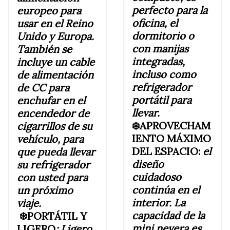
perfecto para la
europeo para
oficina, el
usar en el Reino
dormitorio o
Unido y Europa.
con manijas
También se
integradas,
incluye un cable
incluso como
de alimentación
refrigerador
de CC para
portátil para
enchufar en el
llevar.
encendedor de
❄️APROVECHAM
cigarrillos de su
IENTO MÁXIMO
vehículo, para
DEL ESPACIO:
el
que pueda llevar
diseño
su refrigerador
cuidadoso
con usted para
continúa en el
un próximo
interior. La
viaje.
capacidad de la
❄️PORTÁTIL Y
mini nevera es
LIGERO
:
Ligero