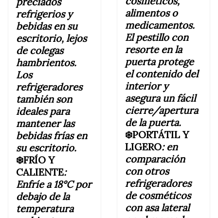
cosméticos,
preciados
alimentos o
refrigerios y
medicamentos.
bebidas en su
El pestillo con
escritorio, lejos
resorte en la
de colegas
puerta protege
hambrientos.
el contenido del
Los
interior y
refrigeradores
asegura un fácil
también son
cierre/apertura
ideales para
de la puerta.
mantener las
❄️PORTÁTIL Y
bebidas frías en
LIGERO
:
en
su escritorio.
comparación
❄️FRÍO Y
con otros
CALIENTE
:
refrigeradores
Enfríe a 18°C ​​por
de cosméticos
debajo de la
con asa lateral
temperatura