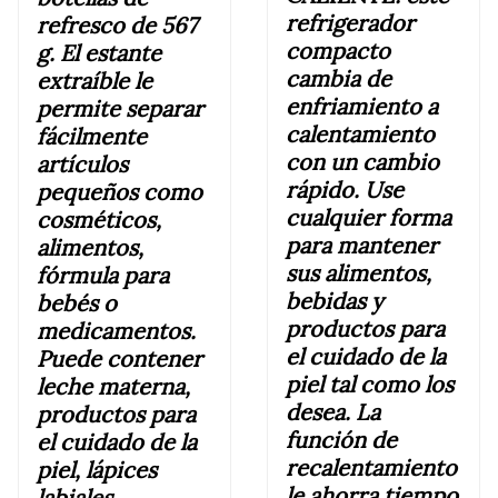
refrigerador
refresco de 567
compacto
g. El estante
cambia de
extraíble le
enfriamiento a
permite separar
calentamiento
fácilmente
con un cambio
artículos
rápido. Use
pequeños como
cualquier forma
cosméticos,
para mantener
alimentos,
sus alimentos,
fórmula para
bebidas y
bebés o
productos para
medicamentos.
el cuidado de la
Puede
contener
piel tal como los
leche materna,
desea. La
productos para
función de
el cuidado de la
recalentamiento
piel, lápices
le ahorra tiempo
labiales,