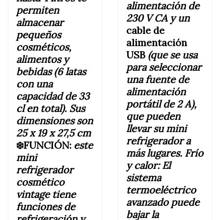
alimentación de
permiten
230 V CA y un
almacenar
cable de
pequeños
alimentación
cosméticos,
USB
(que se usa
alimentos y
para seleccionar
bebidas (6 latas
una fuente de
con una
alimentación
capacidad de 33
portátil de 2 A),
cl en total). Sus
que pueden
dimensiones son
llevar su mini
25 x 19 x 27,5 cm
refrigerador a
❄️FUNCIÓN:
este
más lugares. Frío
mini
y calor: El
refrigerador
sistema
cosmético
termoeléctrico
vintage tiene
avanzado puede
funciones de
bajar la
refrigeración y