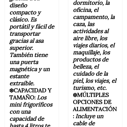
dormitorio, la
diseño
oficina, el
compacto y
campamento, la
clásico. Es
caza, las
portátil y fácil de
actividades al
transportar
aire libre, los
gracias al asa
viajes diarios, el
superior.
maquillaje, los
También tiene
productos de
una puerta
belleza, el
magnética y un
cuidado de la
estante
piel, los viajes, el
extraíble.
turismo, etc.
❄️CAPACIDAD Y
❄️MÚLTIPLES
TAMAÑO:
Los
OPCIONES DE
mini frigoríficos
ALIMENTACIÓN
con una
:
Incluye un
capacidad de
cable de
hasta 4 litros te