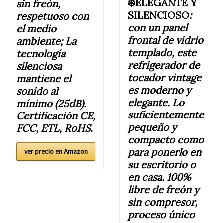
❄️ELEGANTE Y
sin freón,
SILENCIOSO
:
respetuoso con
con un panel
el medio
frontal de vidrio
ambiente; La
templado, este
tecnología
refrigerador de
silenciosa
tocador vintage
mantiene el
es moderno y
sonido al
elegante. Lo
mínimo (25dB).
suficientemente
Certificación CE,
pequeño y
FCC, ETL, RoHS.
compacto como
para ponerlo en
ver precio en Amazon
su escritorio o
en casa. 100%
libre de freón y
sin compresor,
proceso único