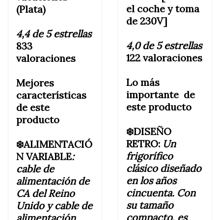
el coche y toma
(Plata)
de 230V]
4,4 de 5 estrellas
4,0 de 5 estrellas
833
122 valoraciones
valoraciones
Lo más
Mejores
importante de
características
este producto
de este
producto
❄️DISEÑO
RETRO:
Un
❄️ALIMENTACIÓ
frigorífico
N VARIABLE
:
clásico diseñado
cable de
en los años
alimentación de
cincuenta. Con
CA del Reino
su tamaño
Unido y cable de
compacto, es
alimentación