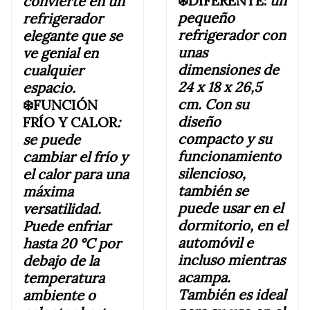
❄️DIFERENTE:
un
convierte en un
pequeño
refrigerador
refrigerador con
elegante que se
unas
ve genial en
dimensiones de
cualquier
24 x 18 x 26,5
espacio.
cm. Con su
❄️FUNCIÓN
diseño
FRÍO Y CALOR
:
compacto y su
se puede
funcionamiento
cambiar el frío y
silencioso,
el calor para una
también se
máxima
puede usar en el
versatilidad.
dormitorio, en el
Puede enfriar
automóvil e
hasta 20 °C por
incluso mientras
debajo de la
acampa.
temperatura
También es ideal
ambiente o