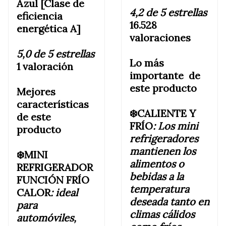
Azul [Clase de
4,2 de 5 estrellas
eficiencia
16.528
energética A]
valoraciones
5,0 de 5 estrellas
Lo más
1 valoración
importante de
este producto
Mejores
características
❄️CALIENTE Y
de este
FRÍO
:
Los mini
producto
refrigeradores
mantienen los
❄️MINI
alimentos o
REFRIGERADOR
bebidas a la
FUNCIÓN FRÍO
temperatura
CALOR
:
ideal
deseada tanto en
para
climas cálidos
automóviles,