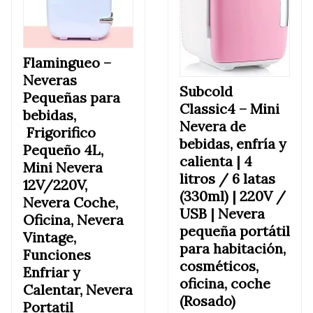
Flamingueo –
Neveras
Subcold
Pequeñas para
Classic4 –
Mini
bebidas,
Nevera de
Frigorifico
bebidas,
enfría y
Pequeño 4L,
calienta | 4
Mini Nevera
litros / 6 latas
12V/220V,
(330ml) | 220V /
Nevera Coche,
USB | Nevera
Oficina, Nevera
pequeña portátil
Vintage,
para habitación,
Funciones
cosméticos,
Enfriar y
oficina, coche
Calentar, Nevera
(Rosado)
Portatil