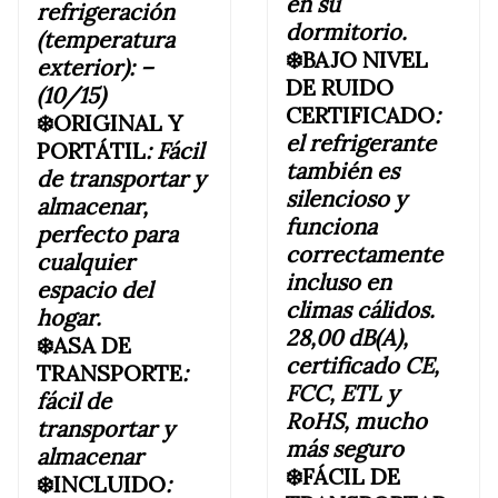
en su
refrigeración
dormitorio.
(temperatura
❄️BAJO NIVEL
exterior): –
DE RUIDO
(10/15)
CERTIFICADO
:
❄️ORIGINAL Y
el refrigerante
PORTÁTIL
:
Fácil
también es
de transportar y
silencioso y
almacenar,
funciona
perfecto para
correctamente
cualquier
incluso en
espacio del
climas cálidos.
hogar.
28,00 dB(A),
❄️ASA DE
certificado CE,
TRANSPORTE
:
FCC, ETL y
fácil de
RoHS, mucho
transportar y
más seguro
almacenar
❄️FÁCIL DE
❄️INCLUIDO
: