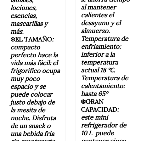
al mantener
lociones,
calientes el
esencias,
desayuno y el
mascarillas y
almuerzo.
más.
Temperatura de
❄️EL TAMAÑO
:
enfriamiento:
compacto
inferior a
la
perfecto hace la
temperatura
vida más fácil: el
actual 18 ℃.
frigorífico ocupa
Temperatura de
muy poco
calentamiento:
espacio y se
hasta 65
º
puede colocar
❄️GRAN
justo debajo de
CAPACIDAD
:
la mesita de
este mini
noche. Disfruta
refrigerador de
de un snack o
10 L puede
un
a bebida fría
contener cinco