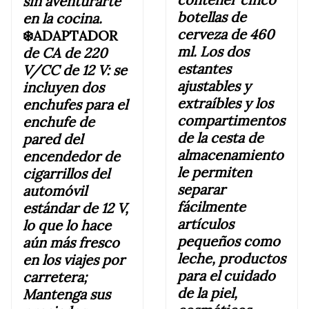
sin aventurarte
botellas de
en la cocina.
cerveza de 460
❄️ADAPTADOR
ml. Los dos
de CA de 220
estantes
V/CC de 12 V: se
ajustables y
incluyen dos
extraíbles y los
enchufes para el
compartimentos
enchufe de
de la cesta de
pared del
almacenamiento
encendedor de
le permiten
cigarrillos del
separar
automóvil
fácilmente
estándar de 12 V,
artículos
lo que lo hace
pequeños como
aún más fresco
leche, productos
en los viajes por
para el cuidado
carretera;
de la piel,
Mantenga sus