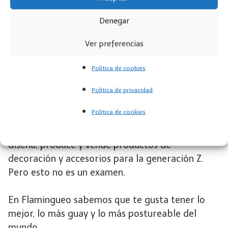
Denegar
Zapatillas
Ver preferencias
*A ver a ver, ¿pero qué
Política de cookies
es esto de Flamingueo?
Política de privacidad
Política de cookies
Como respuesta de examen podríamos decir que
Flamingueo es una marca nativa digital que
diseña, produce y vende productos de
decoración y accesorios para la generación Z.
Pero esto no es un examen.
En Flamingueo sabemos que te gusta tener lo
mejor, lo más guay y lo más postureable del
mundo.