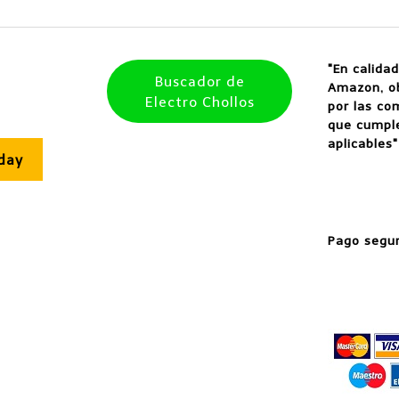
"En calidad
Buscador de
Amazon, o
Electro Chollos
por las co
que cumple
aplicables"
iday
Pago segu