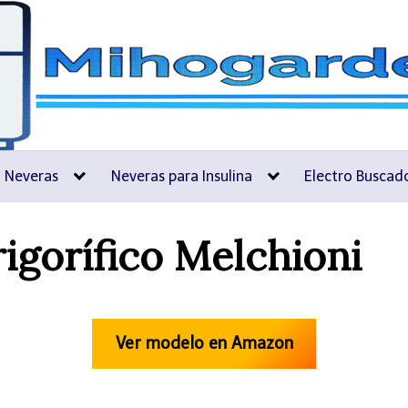
i Neveras
Neveras para Insulina
Electro Buscad
rigorífico Melchioni
Ver modelo en Amazon