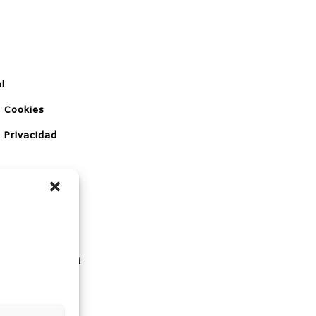
l
e Cookies
e Privacidad
arde10.com
ight ©2026