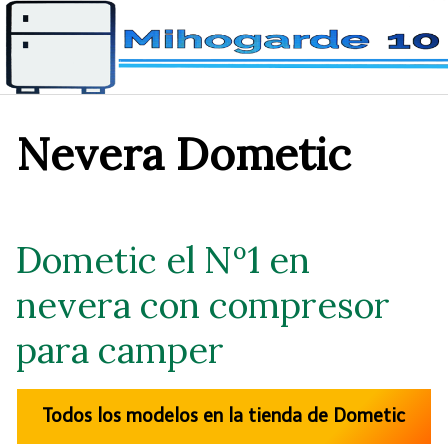
Saltar
al
contenido
Nevera Dometic
Dometic el Nº1 en
nevera con compresor
para camper
Todos los modelos en la tienda de Dometic