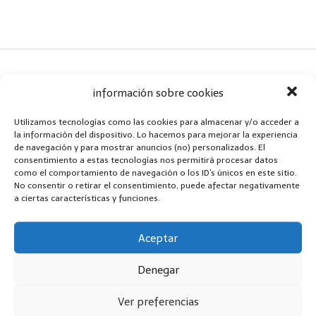
información sobre cookies
Utilizamos tecnologías como las cookies para almacenar y/o acceder a
Black Friday
la información del dispositivo. Lo hacemos para mejorar la experiencia
de navegación y para mostrar anuncios (no) personalizados. El
consentimiento a estas tecnologías nos permitirá procesar datos
como el comportamiento de navegación o los ID's únicos en este sitio.
No consentir o retirar el consentimiento, puede afectar negativamente
a ciertas características y funciones.
Buscador de Electro Chollos
Aceptar
Denegar
"En calidad de Afiliado de Amazon, obtengo
Ver preferencias
ingresos por las compras adscritas que cumplen