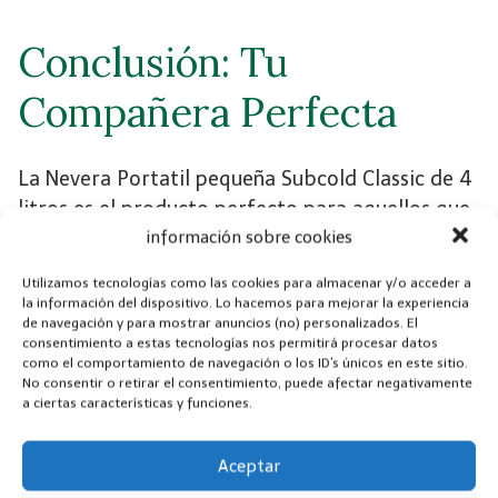
Conclusión: Tu
Compañera Perfecta
La Nevera Portatil pequeña Subcold Classic de 4
litros es el producto perfecto para aquellos que
buscan practicidad y eficiencia en un tamaño
información sobre cookies
compacto. Con su capacidad para enfriar y
Utilizamos tecnologías como las cookies para almacenar y/o acceder a
calentar, sus múltiples opciones de energía y su
la información del dispositivo. Lo hacemos para mejorar la experiencia
de navegación y para mostrar anuncios (no) personalizados. El
amplia gama de usos, esta mini nevera eléctrica
consentimiento a estas tecnologías nos permitirá procesar datos
se adapta a tus necesidades en cualquier
como el comportamiento de navegación o los ID's únicos en este sitio.
No consentir o retirar el consentimiento, puede afectar negativamente
momento y lugar. No pierdas la oportunidad de
a ciertas características y funciones.
tener una Subcold Classic4 y disfrutar de
comidas y bebidas frescas o calientes siempre
Aceptar
que lo desees. ¡Hazte con la tuya hoy y lleva el