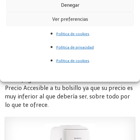
confort dondequiera que vayas!
Denegar
Ver preferencias
¿Por qué la mini nevera
Política de cookies
portatil Subcold Classic4
Política de privacidad
es tan barata?
Política de cookies
Una Oportunidad Única
: La Sorprendente Oferta
del Refrigerador Portátil de Alta Gama a un
Precio Accesible a tu bolsillo ya que su precio es
muy inferior al que debería ser, sobre todo por
lo que te ofrece.