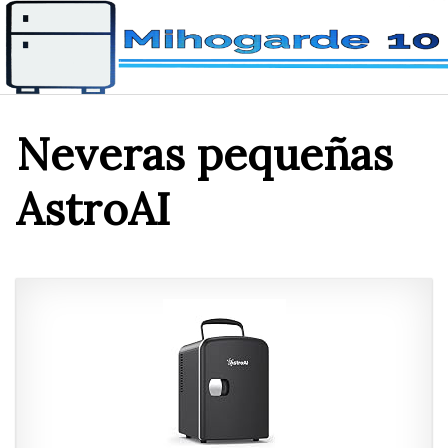
Saltar
al
contenido
Neveras pequeñas
AstroAI