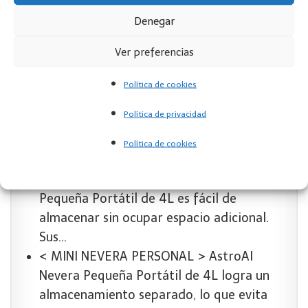
Denegar
Ver preferencias
Política de cookies
Política de privacidad
AstroAI Nevera Pequeña Portátil, Mini Nevera con
Política de cookies
el Volumen de 4 Litros,…
< DISEÑO PORTÁTIL > AstroAI Nevera
Pequeña Portátil de 4L es fácil de
almacenar sin ocupar espacio adicional.
Sus…
< MINI NEVERA PERSONAL > AstroAI
Nevera Pequeña Portátil de 4L logra un
almacenamiento separado, lo que evita